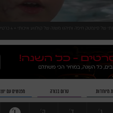
הצטרפו עכשיו למנוי השנ
ת מיוחדות
טרום בכורה
מפגשים עם יוצר
׳
׳
׳
׳
ג
ד
ה
ו