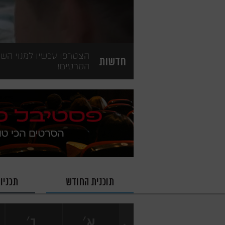
חדשות
הסרטים!
תוכנית החודש
תכניו
׳
׳
׳
׳
ו
ש
א
ב