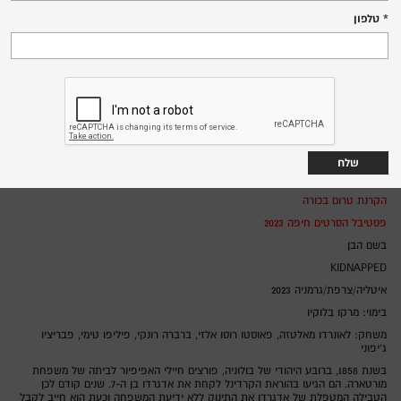
שבת, 27.1.24
טלפון
11:00
שד' הנשיא 138 מרכז הכרמל
אולם רפפורט,
איטליה/צרפת/גרמניה 2023
מדינה:
מרקו בלוקיו
בימוי:
לאונרדו מאלטזה, פאוסטו רוסו אלזי, ברברה רונקי, פיליפו טימי, פבריציו
משחק:
ג'יפוני
מחווה למרקו בלוקיו
הקרנת טרום בכורה
פסטיבל הסרטים חיפה 2023
בשם הבן
KIDNAPPED
איטליה/צרפת/גרמניה 2023
בימוי: מרקו בלוקיו
משחק: לאונרדו מאלטזה, פאוסטו רוסו אלזי, ברברה רונקי, פיליפו טימי, פבריציו
ג'יפוני
בשנת 1858, ברובע היהודי של בולוניה, פורצים חיילי האפיפיור לביתה של משפחת
מורטארה. הם הגיעו בהוראת הקרדינל לקחת את אדגרדו בן ה-7. שנים קודם לכן
הטבילה המטפלת של אדגרדו את התינוק ללא ידיעת המשפחה וכעת הוא חייב לקבל