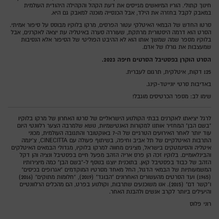
חינוך קתולי. הוריו המיואשים מגייסים את דעת הקהל והקהילה היהודית העולמית
במאבק לקבל בחזרה את הילד, אבל הכנסייה מוכנה למאבק גם היא.
סרטו החדש של הבמאי האיטלקי עטור הפרסים, מרקו בלוקיו מבוסס על סיפור אמיתי.
הסרט הוא דרמה היסטורית מרתקת, שעוררה סערה באיטליה עת יצאה לאקרנים, אבל
בלוקיו מספר שמה שמשך אותו הוא לא ההיבט הפוליטי של הסיפור אלא הנסיבות
שמעצבות את גורלו של אדם.
הסרט הוקרן בפסטיבל הסרטים חיפה 2023.
125 דקות, איטלקית, תרגום לעברית.
באדיבות סרטי יונייטד-קינג.
שימו לב: מספר הכרטיסים מוגבל!
לרגל יציאתו לאקרנים בבתי הקולנוע הישראליים של סרטו האחרון של מרקו בלוקיו
"בשם הבן" המחזיר אותנו למקורות האנטישמיות, נושא שלמרבה הצער רלוונטי היום
עוד יותר לאחר האירועים הטרגיים של ה-7 באוקטובר והתגובה העולמית, מכוני
התרבות האיטלקיים של תל אביב וחיפה, בשיתוף פעולה עם CINECITTA, צ'ינמה
איטליה והסינמטקים בישראל, מציגים מחווה למרקו בלוקיו, מגדולי הבמאים האיטלקים
והבינלאומיים. בלוקיו זכה הן פרס אריה הזהב מפעל חיים בפסטיבל ונציה והן דקל
הזהב של כבוד בפסטיבל קאן. בתוכנית יוצגו בנוסף ל-"בשם הבן" כמה מיצירותיו
המשמעותיות של הבמאי הדגול, החל מאחד מסרטיו המוקדמים "אגרופים בכיסים"
(1965) ועד הסרטים מהעשורים האחרונים "הבוגד" (2019), "חלומות מתוקים" (2016)
ו"קשר דם" (2015). אנו משוכנעים שתרבות, וקולנוע בפרט, הם מהכלים הרלוונטיים
והיעילים ביותר לקרב אנשים ולהבנת האחר.
רוני פלוס