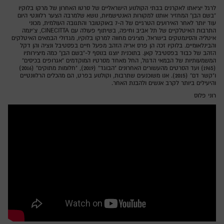
לרגל יציאתו לאקרנים בבתי הקולנוע הישראליים של סרטו האחרון של מרקו בלוקיו
"בשם הבן" המחזיר אותנו למקורות האנטישמיות, נושא שלמרבה הצער רלוונטי היום
עוד יותר לאחר האירועים הטרגיים של ה-7 באוקטובר והתגובה העולמית, מכוני
התרבות האיטלקיים של תל אביב וחיפה, בשיתוף פעולה עם CINECITTA, צ'ינמה
איטליה והסינמטקים בישראל, מציגים מחווה למרקו בלוקיו, מגדולי הבמאים האיטלקים
והבינלאומיים. בלוקיו זכה הן פרס אריה הזהב מפעל חיים בפסטיבל ונציה והן דקל
הזהב של כבוד בפסטיבל קאן. בתוכנית יוצגו בנוסף ל-"בשם הבן" כמה מיצירותיו
המשמעותיות של הבמאי הדגול, החל מאחד מסרטיו המוקדמים "אגרופים בכיסים"
(1965) ועד הסרטים מהעשורים האחרונים "הבוגד" (2019), "חלומות מתוקים" (2016)
ו"קשר דם" (2015). אנו משוכנעים שתרבות, וקולנוע בפרט, הם מהכלים הרלוונטיים
והיעילים ביותר לקרב אנשים ולהבנת האחר.
רוני פלוס