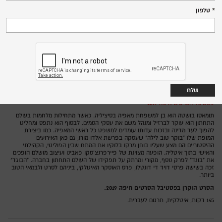
רביעי, 31.1.24
טלפון
18:30
שד' הנשיא 142, מרכז הכרמל
סינמטק חיפה,
איטליה 2019
מדינה:
מרקו בלוקיו
בימוי:
פיירפרנצ’יסקו פאבינו, מריה פרננדז קנדידו
משחק:
מחווה למרקו בלוקיו
פסטיבל הסרטים חיפה 2019
תומאסו בושטה הוא בן למשפחת מאפיה בסיציליה. כאשר מתחילות מלחמות בעולם
התחתון הוא עוקר לברזיל ומנהל משם את עסקי הסמים. לבסוף הוא נתפס ומחליט
להפוך לעד מדינה ובזכות עדותו עומדים למשפט כל ראשי המאפיה. כמו ביצירת
המופת שלו "בוקר טוב לילה" שעסקה בפרשת אלדו מורו, גם כאן האירועים
ההיסטוריים הם מצע שעליו בוחן מרקו בלוקיו את המתח שבין הפוליטי, הקהילתי
והאישי בתוך איטליה. הופעה מצוינת של פיירפרנצ'סקו פאבינו ועיצוב מושלם הופכים
את "בוגד" לפרק נוסף, מקורי ומרתק על תפקידו של העולם התחתון בחברה. "הבוגד"
זכה בשישה פרסי דויד די דונטלו, פרס האוסקר האיטלקי, ביניהם לסרט ולבמאי הטוב
ביותר.
הסרט הוקרן בפסטיבל הסרטים חיפה 2019.
145 דקות, איטלקית, תרגום לעברית.