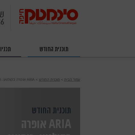
שב
26
תוכנית החודש
תכניו
עמוד הבית
›
תוכנית החודש
› ARIA אופרה בקולנוע: רומיאו ויוליה/גונו – בית האופרה של וינה
תוכנית החודש
ARIA אופרה