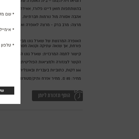
רומיאו ויוליה/גונו – בית האופרה של וינה
בהשתתפות חואן דייגו פלורז, אאידה גריפולינה, 
שם מל
אהבה אסורה מול נורמות חברתיות.
מרצה: מרב ברק - מרצה לאופרה ואומנויות.
אימייל
האופרה המרגשת של שארל גונו מביאה לחיים את ס
טלפון
פורחת, אך שנאה עתיקה וקנאה חסרת רחמים מוב
קישור לתמה המרכזית: שארל גונו הופך את הטרגד
הקשר לצנזורה ולמציאות הפוליטית: כשיצאה האו
166 דקות, כתוביות בעברית ובאנגלית.
מחיר: 85 ₪. מחיר אזרח ותיק/סטודנט/חייל: 79 ₪. מחיר מנוי סינמטק והסימפונית: 69 ₪.
הוסף תזכורת ליומן