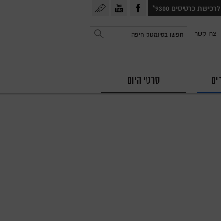
עקבו
עקבו
הרשמה
לרכישת כרטיסים 9300*
אחרינו
אחרינו
לניוזלטר
חפש
צרו קשר
ב
ב
פייסבוק
יוטיוב
ים
סרטי היום