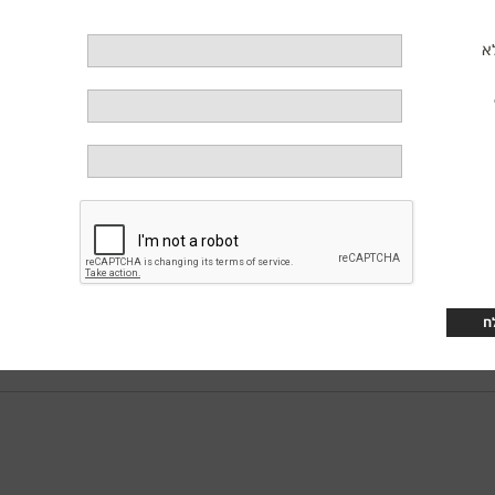
רחל פרנקל (ישראלית). מנצח: פלסידו דומינגו
א
יפור האהבה הבלתי נשכח של רומיאו ויוליה, שני אוהבים צעירים משני בתי אב יריב
ילים אותם לטרגדיה שאין ממנה חזרה.
יה הקלאסית ליצירה מלאת רגש, המדגימה כיצד קונפליקטים חברתיים מונעים לעיתי
פרה, הצנזורה הצרפתית הסתייגה מחשיפת האלימות שבה, אך המסר נותר ברור – סכ