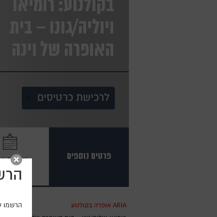
בקולנוע: רומיאו
ויוליה/גונו – בית
האופרה של וינה
לרכישת כרטיסים
פרטים נוספים
שני, 27.4.26
הרשמ
הרשמו עכ
ARIA
אופרה בקולנוע