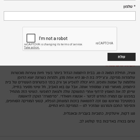
שבת, 30.5.26
טלפון
11:00
שד' הנשיא 138 חיפה
סרט ברפפורט,
איטליה 2025
מדינה:
דמיאנו מיקילייט
בימוי:
טקלה אינסוליה, מיקלה ריונדינו
משחק:
צ'ינמה איטליה: פסטיבל קולנוע איטלקי
הקרנת טרום בכורה
ונציה, תחילת המאה ה-18. בבית היתומות הגדול ביותר בעיר חיות צעירות מוכשרות
שלומדות מוזיקה. צ'צ'יליה בת ה-20 היא אחת מהן, ולמרות כשרונה יוצא הדופן
וחלומות על אמנות וחופש, היא יכולה להופיע אך ורק בפני הפטרונים העשירים של בית
היתומים, מאחורי סורג שמסתיר אותה. אבל עם בוא האביב, חל שינוי מסעיר בחייה,
שייתן לה את האומץ לרדוף אחרי התשוקה שלה ולצאת לחופשי. השינוי הזה מתחיל
במפגש עם המורה החדש לכינור - אנטוניו ויוואלדי. "פרימוורה" הוקרן לראשונה
בפסטיבל טורונטו שם זכה לתשואות בזכות המשחק הנפלא, קטעי המוזיקה הסוחפים,
והסיפור החכם והמרגש שמזכיר לנו – המוזיקה היא החיים.
110 דקות, איטלקית, כתוביות בעברית ובאנגלית.
טרום בכורה באדיבות בתי קולנוע לב.