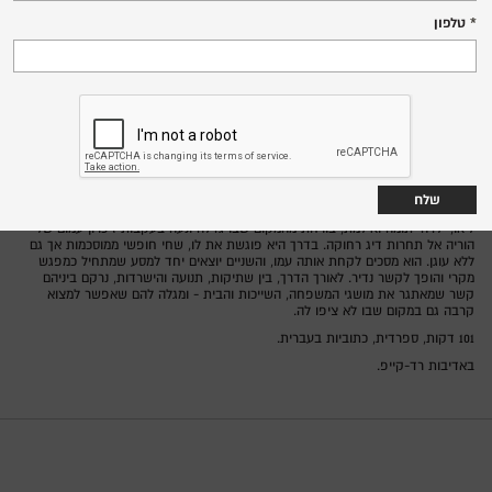
שבת, 6.6.26
טלפון
19:15
שד' הנשיא 142, מרכז הכרמל
סינמטק חיפה,
ספרד 2025
מדינה:
קרלוס סולאנו
בימוי:
איסאק פריס, ג'ולייה סולרו, מנואל מנקיניה
משחק:
הקרנת טרום בכורה
ליאו, ילדה יתומה ואילמת, בורחת מהמקום שבו גדלה ונעה בעקבות זיכרון עמום של
הוריה אל תחרות דיג רחוקה. בדרך היא פוגשת את לו, שחי חופשי ממוסכמות אך גם
ללא עוגן. הוא מסכים לקחת אותה עמו, והשניים יוצאים יחד למסע שמתחיל כמפגש
מקרי והופך לקשר נדיר. לאורך הדרך, בין שתיקות, תנועה והישרדות, נרקם ביניהם
קשר שמאתגר את מושגי המשפחה, השייכות והבית - ומגלה להם שאפשר למצוא
קרבה גם במקום שבו לא ציפו לה.
101 דקות, ספרדית, כתוביות בעברית.
באדיבות רד-קייפ.