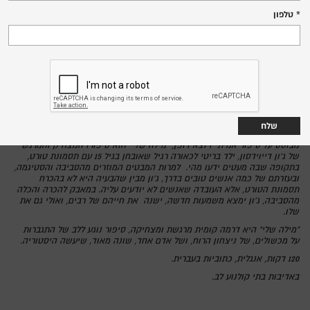
חמישי, 11.6.26
טלפון
20:15
שד' הנשיא 138 חיפה
סרט ברפפורט,
אנגליה 2025
מדינה:
קירק ג'ונס
בימוי:
שירלי הנדרסון, פיטר מולן, רוברט ארמיו
משחק:
הקרנת טרום בכורה
מבוסס על סיפור אמיתי ויוצא דופן, "מילה שלי" הוא סיפורו המצחיק והמרגש
של ג'ון דייוידסון, ילד בריטי לכאורה רגיל שאובחן בגיל 15 עם תסמונת טורט,
בתקופה שבה מעטים ידעו מהי. למרות המבטים המוזרים מהסביבה והסטיגמה,
ובעזרתם של כמה אנשים טובים בדרך, ג'ון מבין שהבעיה היא לא בהכרח
תסמונת הטורט, אלא העובדה שאנשים לא יודעים עליה. במאבק להכרה והכלה
מהסביבה, ג'ון ימצא משמעות חדשה, ישנה את חייהם של רבים, ואולי גם את
שלו.
"מילה שלי" היא דרמה קומית מרגשת ומצחיקה, סיפור נוגע ללב של התגברות
על מכשולים, של ניצחון הרוח, ושל אדם אחד, שונה מאוד, שיעשה היסטוריה.
120 דקות, אנגלית, כתוביות בעברית.
באדיבות בתי קולנוע לב.