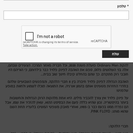
טלפון
20:00
שד' הנשיא 142, מרכז הכרמל
סינמטק חיפה,
רוקולנוע לייב
מופע מחווה: PINK FLOYD
על הבמה: להקת Ordinary Men
מנחה: יורם מארק-רייך
להקת Ordinary Men פועלת משנת 2020, וכל חבריה מאזור המרכז. הצעירים שבהם,
אלה בני השלושים פלוס, ספגו את האהבה לפינק פלויד כבר בילדותם, כי הוריהם היו
חובבי רוק מתקדם. כך שהם בהחלט קיבלו חינוך טוב בבית...
האהבה הגדולה לפינק פלויד חיברה בין 8 חברי הלהקה, והמפגשים השבועיים שלהם
בחדרי החזרות מטעינים אותם בהמון אנרגיה. את התוצאה תוכלו לשמוע ולחוות במופע
שלפנינו!
על פינק פלויד אין צורך להכביר מילים. היא אחת מלהקות הרוק הגדולות והחשובות
ביותר בהיסטוריה. נכון שהיא כללה פעם את הבסיסט ההוא, שאין להזכיר את שמו, אבל
הם נפרדו ממנו בכעס כבר ב-1985, ואחרי מאבק משפטי המשיכו בלעדיו תחת השם
שהוא מותג: PINK FLOYD.
חברי הלהקה: