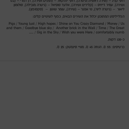
רועי קניג – (שירה ראשית וגיטרה), רועי יחזקאל – (תופים ושירה), רן דמרי – (בס
ושירה), עמיר דייויס – (קלידים ושירה), אלעד סוסיאל – (גיטרה מובילה), סולומון
ליאור – (גיטרה ליווי), נוי אמגר – (שירה), עומר שושן – (סקסופון).
הפלייליסט המתוכנן יכלול את השירים הבאים, כפוף לשינויים קלים:
Pigs / Young lust / High hopes / Shine on You Crazy Diamond / Money / Us
and them / Goodbye blue sky / Another brick in the Wall / Time / The Great
Gig in the Sky / ⁠Wish you were Here / comfortably numb / .....
כ-120 דקות.
כרטיסים: 55 ₪. הנחה 45 ₪. מנויי סינמטק: 25 ₪.