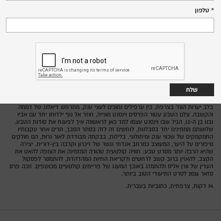
רביעי, 8.7.26
טלפון
18:15
שד' הנשיא 142, מרכז הכרמל
סינמטק חיפה,
צרפת 2026
מדינה:
ונסן מונייה
בימוי:
הקרנת טרום בכורה
פסטיבל דוקאביב: התכנית הבינלאומית
בלב יערות הווז' בצרפת, בין ערפילים נמוכים לעצי ענק, מתרחש דיאלוג של דממה
והקשבה. צלם הטבע עטור הפרסים וינסנט מונייה, חוזר אל נוף ילדותו יחד עם אביו
ובנו בן ה-12, הגיל שבו וינסנט עצמו למד כאן לראשונה איך לפענח את סודות הטבע.
שלושתם ממתינים יחד בסבלנות, לוחשים זה לזה בסתר הסבך, תרים אחר עקבותיו
החמקמקים של שכווי ענק ומיתולוגי. בלילות, בבקתה מבודדת לאור נרות, הם חולקים
סיפורים על היער, המעוצב כמרחב אגדתי וגשר של זיכרון וקרבה בין-דורית. יצירה
שהיא הרבה יותר מסרט טבע: חוויה קולנועית טהורה המזמינה את הצופה להאט את
הקצב, להאזין ברוב קשב לרחשים ולקריאת החיות המהדהדת, להתמסר לפסקול
העדין של וורן אליס ולהתמזג באובך המענג של פריימים קולנועיים מכושפים. זוכה פרס
סזאר 2026 לסרט התיעודי הטוב ביותר.
94 דקות, צרפתית, כתוביות בעברית.