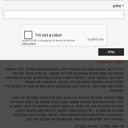
חמישי, 4.6.26
טלפון
18:15
שד' הנשיא 142, מרכז הכרמל
סינמטק חיפה,
ארה"ב 2025
מדינה:
קים א. סניידר
בימוי:
אפוס 17 - הפסטיבל לסרטי תרבות ואמנות
ספרים רבותי, סרטים
הקרנת טרום בכורה
ארה"ב היום: קבוצות מאורגנות וממומנות היטב, ולצדן מחוקקים שמרנים, הכינו רשימות
שחורות של מאות ספרים שאותם הם מגדירים "תועבה". זה קורה בעיקר במדינות
השמרניות: בטקסס, למשל, הרשימה האסורה כוללת כ-850 ספרים. הכותרים המוחרמים
כוללים יצירות העוסקות בזהות מגדרית, במיניות, בהיסטוריה של הקהילה
האפרו-אמריקאית ועוד. גם ספרי מדע עם תמונות עירום לימודיות מוגדרים כפורנוגרפיה
ומוחרמים.
מולם התייצבה שורה של גיבורות לא צפויות, שהן גם הדמויות המובילות את הסרט
הזה: ספרניות מבוגרות וחביבות שמצאו עצמן בחזית המאבק נגד הטלת צנזורה על
הספריות הציבוריות ועל בתי הספר. הן נתונות ללחצים ולאיומים על חייהן, וחלקן אף
מאבדות את משרתן – אך הן מתעקשות להמשיך להילחם למען החופש לקרוא.
העימותים בין פוליטיקאים אופורטוניסטים וחברי קהילות שמרניות לבין הספרניות
מתועדים היטב בסרט ומציגים תמונה לא מחמיאה של אמריקה של היום.
92 דקות, אנגלית, כתוביות בעברית.