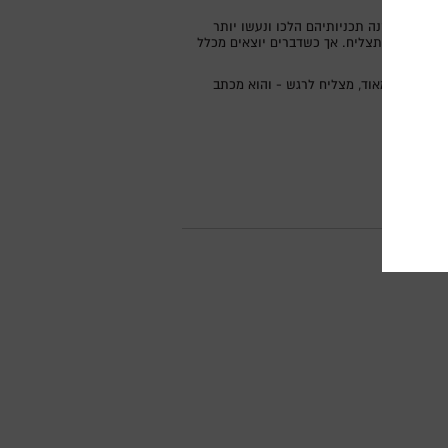
חברי הילדות מאט וג'יי ניסו אינספור פעמים להגשים את חלומם הנצחי – להופיע עם להקתם "נירוונה הלהקה" בבר "ריבולי" בטורונטו. במשך 17 שנה תכניותיהם הלכו ונעשו יותר
נעים שהיא תצליח. אך כשדברים יוצאים מכלל
א מצחיק מאוד, מצליח לרגש - והוא מכתב