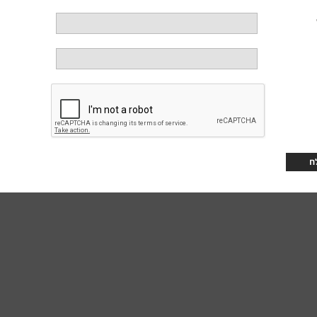
כעת, בהשראת הסרט "בחזרה לעתיד" הם רקחו את התוכנית המושלמת, והפעם הם משוכ
הסרט המופע בכל הזמנים
הוא הוא פשוט סרט ששווה לצאת בשבילו מהבית... הו
מאקו)