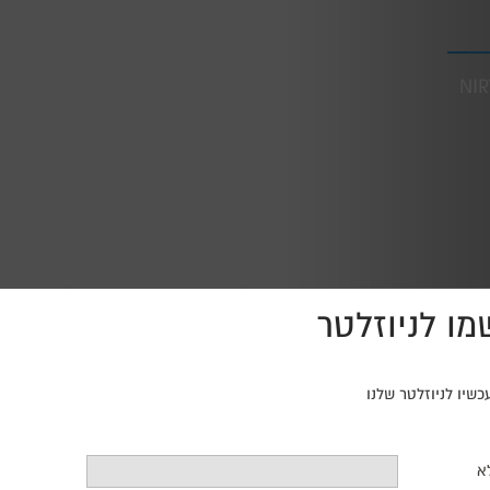
NI
ו לניוזלטר
20:00
סינמטק חיפה,
שד' הנשיא 142, מרכז הכרמל
שיו לניוזלטר שלנו
א