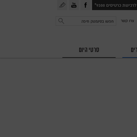
עקבו
עקבו
הרשמה
לרכישת כרטיסים 9300*
אחרינו
אחרינו
לניוזלטר
חפש
צרו קשר
ב
ב
פייסבוק
יוטיוב
ים
סרטי היום