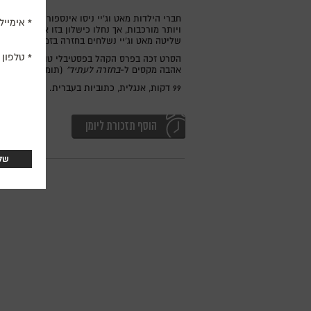
אימייל
ויותר מורכבות, אך נחלו כישלון בזו אחר זו. 
שליטה מאט וג'יי נשלחים בחזרה בזמן לשנת 2008, ונאלצים להתמודד עם ההשלכות.
טלפון
הסרט זכה בפרס הקהל בפסטיבלי טורונטו ו-SXSW. "
אהבה מקסים ל-
בחזרה לעתיד"
(תומר קימרלינג. 
99 דקות, אנגלית, כתוביות בעברית.
הוסף תזכורת ליומן