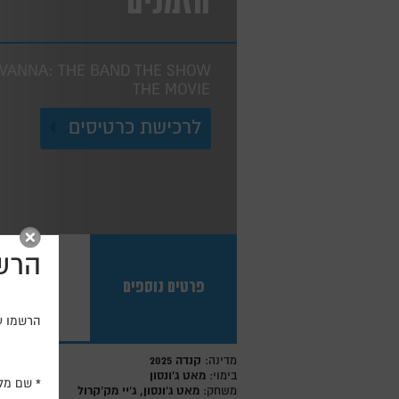
הזמנים
RVANNA: THE BAND THE SHOW
THE MOVIE
לרכישת כרטיסים
הרשמ
פרטים נוספים
חמישי, 4.6.26
הרשמו עכ
קנדה 2025
מדינה:
מאט ג'ונסון
בימוי:
שם מל
מאט ג'ונסון, ג'יי מק'קרול
משחק: