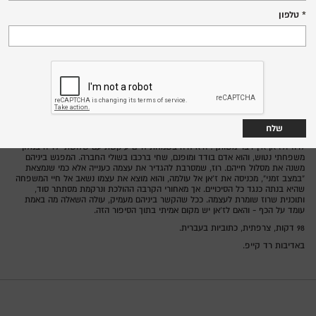
שישי, 12.6.26
טלפון
19:30
שד' הנשיא 138 חיפה
סרט ברפפורט,
צרפת 2026
מדינה:
ז'אן-בטיסט לאונטי
בימוי:
סנדרין קיברלן, פייר לוטן, לואיז לאבק
משחק:
הקרנת טרום בכורה
לרוז ולז’אן אין דבר משותף: היא חיה בשמחת חיים עיקשת עם שלושת ילדיה במלון
משפחתי נטוש, והוא אדם בודד ומופנם, שחי ברכבו בשולי החברה. המפגש ביניהם
משנה את מסלול חייהם. רוז, שמסרבת להגדיר את עצמה כענייה אלא כמי שנמצאת
“במצב זמני”, מכניסה את ז’אן אל עולמה, והוא מוצא את עצמו נשאב אל חיי המשפחה
שהיא בנתה כנגד כל הסיכויים. אך מאחורי הקרבה ההולכת ונרקמת מסתתר סוד,
ותוכנית שרוז שומרת לעצמה. ככל שהקשר ביניהם מעמיק, עולה השאלה מה באמת
עומד על הכף - והאם לז’אן יש מקום אמיתי בתוך הסיפור הזה.
98 דקות, צרפתית, כתוביות בעברית.
באדיבות רד קייפ.