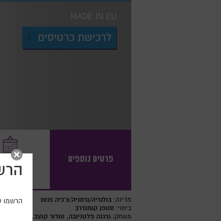
MADE IN EU
לרכישת כרטיסים
פרטים נוספים
שבת, 6.6.26
הרשמ
בולגריה/גרמניה/צ'כיה 2025
מדינה:
הרשמו עכ
סטפן קומנדרב
בימוי:
גרגנה פלטניובה, טודור קוצב, גראסים גאור
משחק: