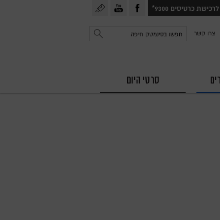
עקבו
עקבו
הרשמה
לרכישת כרטיסים 9300*
אחרינו
אחרינו
לניוזלטר
חפש
צרו קשר
ב
ב
פייסבוק
יוטיוב
ים
סרטי היום