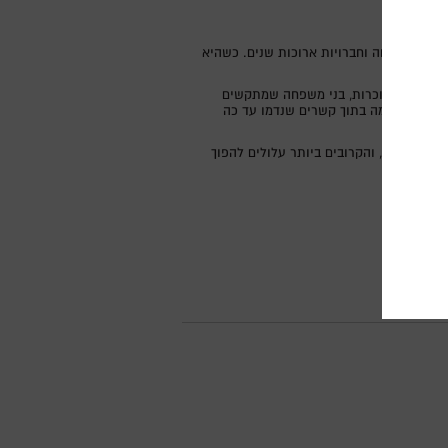
בודה, משפחה וחברויות ארוכות שנים. כשהיא
ות קרות ומנוכרות, בני משפחה שמתקשים
ה, על מקומה בתוך קשרים שנדמו עד כה
ינטימיים, והקרובים ביותר עלולים להפוך