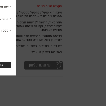
הקרנת טרום בכורה
שם מל
איבה היא פועלת במפעל טקסטיל בעיירה כפרית ב
מתגלה כ"חולה 0" - מקרה הקורונה הראשון בעיירה - הסדק הראשון נפער לא רק בשגרת יומה, אלא גם ברקמת היחסים שסביבה.
אימייל
מהר מאוד, הדאגה לבריאות הציבור מתחלפת בחש
לעמוד לצידה, וקהילה שלמה שמעדיפה להפנות 
מובנים מאליהם.
טלפון
בדרמת מסתורין חברתית חדה וסוחפת, סטפן קומנ
לזרים בן רגע. זהו סרט נוקב אך אנושי מאוד, ע
109 דקות, בולגרית, כתוביות בעברית.
באדיבות בתי קולנוע לב.
הוסף תזכורת ליומן