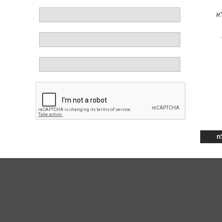
א
בולגריה, אישה שמנהלת חיים צנועים, יציבים לכאורה, בתוך מעגלים מוכרים של ע
דנות ובפחד, ואלה מחלחלים אל המקומות הקרובים ביותר: חברות לעבודה שהופכ
אצבע מאשימה. איבה מוצאת את עצמה נאבקת לא רק על פרנסתה, אלא גם על כבוד
דרב מצייר דיוקן עכשווי ומטלטל של חברה תחת לחץ, כזו שבה הפחד מפרק קשרים א
ל שבריריותם של יחסים ועל המחיר האישי של להיות האחרת ברגע הלא נכון.