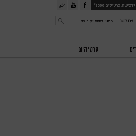
עקבו
עקבו
הרשמה
לרכישת כרטיסים 9300*
אחרינו
אחרינו
לניוזלטר
חפש
צרו קשר
ב
ב
פייסבוק
יוטיוב
ים
סרטי היום