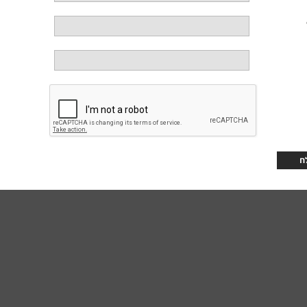
דלה ונעה בעקבות זיכרון עמום של הוריה אל תחרות דיג רחוקה. בדרך היא פוגשת את
ד למסע שמתחיל כמפגש מקרי והופך לקשר נדיר. לאורך הדרך, בין שתיקות, תנועה
אפשר למצוא קרבה גם במקום שבו לא ציפו לה.