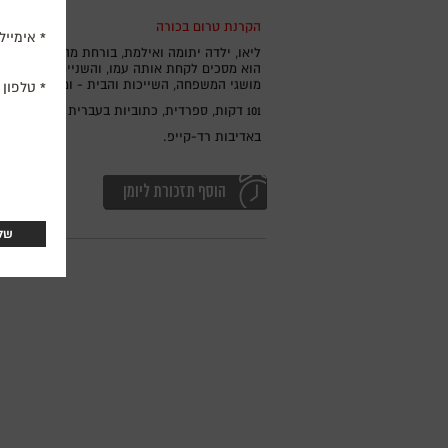
הקרנת טרום בכורה
אימייל
ליאו, ילדה יתומה ואילמת, בורחת מהמקום שבו ג
הוא מסכים לקחת אותה עמו, והשניים יוצאים יח
מושגי המשפחה, השייכות והבית - ומגלה להם ש
טלפון
101 דקות, ספרדית, כתוביות בעברית ובאנגלית.
באדיבות רד-קייפ.
הוסף תזכורת ליומן