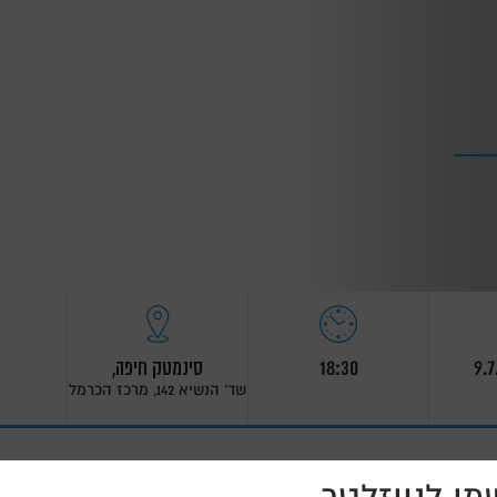
18:30
סינמטק חיפה,
שד' הנשיא 142, מרכז הכרמל