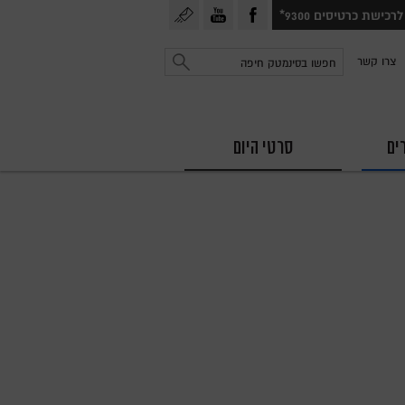
עקבו
עקבו
הרשמה
לרכישת כרטיסים 9300*
אחרינו
אחרינו
לניוזלטר
חפש
צרו קשר
ב
ב
פייסבוק
יוטיוב
ים
סרטי היום