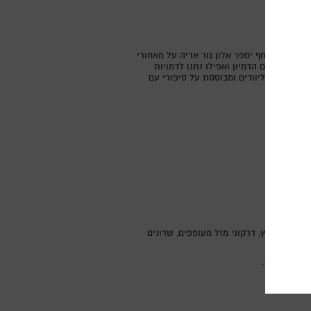
 במפגש סוחף יספר אלון גור אריה על מאחורי
 את עולם הדמיון ואפילו נתנו לדמויות
ריטאים הוליוודים ומבוססת על סיפורי עם
זונות מרוץ, דרקוני מזל מעופפים, שדונים
מיכאל אנדה.