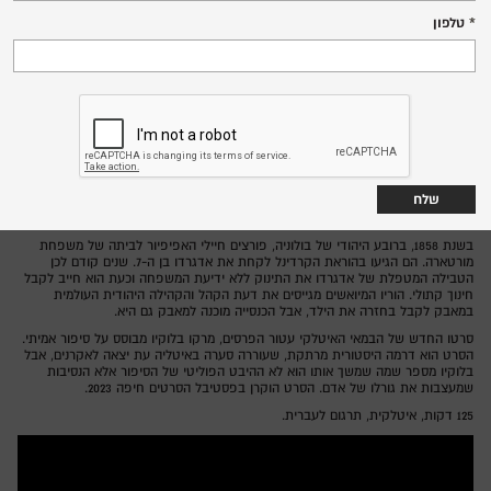
רביעי, 15.7.26
טלפון
20:15
שד' הנשיא 138 חיפה
סרט ברפפורט,
איטליה/צרפת/גרמניה 2023
מדינה:
מרקו בלוקיו
בימוי:
לאונרדו מאלטזה, פאוסטו רוסו אלזי, ברברה רונקי, פיליפו טימי, פבריציו
משחק:
ג'יפוני
פסטיבל הסרטים חיפה
בשנת 1858, ברובע היהודי של בולוניה, פורצים חיילי האפיפיור לביתה של משפחת
מורטארה. הם הגיעו בהוראת הקרדינל לקחת את אדגרדו בן ה-7. שנים קודם לכן
הטבילה המטפלת של אדגרדו את התינוק ללא ידיעת המשפחה וכעת הוא חייב לקבל
חינוך קתולי. הוריו המיואשים מגייסים את דעת הקהל והקהילה היהודית העולמית
במאבק לקבל בחזרה את הילד, אבל הכנסייה מוכנה למאבק גם היא.
סרטו החדש של הבמאי האיטלקי עטור הפרסים, מרקו בלוקיו מבוסס על סיפור אמיתי.
הסרט הוא דרמה היסטורית מרתקת, שעוררה סערה באיטליה עת יצאה לאקרנים, אבל
בלוקיו מספר שמה שמשך אותו הוא לא ההיבט הפוליטי של הסיפור אלא הנסיבות
שמעצבות את גורלו של אדם. הסרט הוקרן בפסטיבל הסרטים חיפה 2023.
125 דקות, איטלקית, תרגום לעברית.